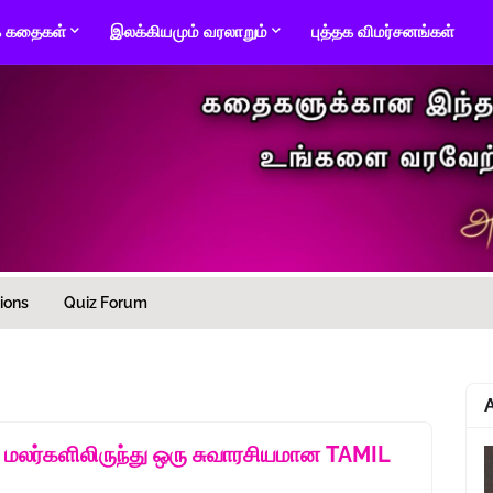
் கதைகள்
இலக்கியமும் வரலாறும்
புத்தக விமர்சனங்கள்
ions
Quiz Forum
மலர்களிலிருந்து ஒரு சுவாரசியமான TAMIL