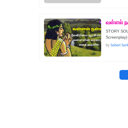
வள்ளல் ந
STORY SOURC
Screenplay) 
by
Sabari San