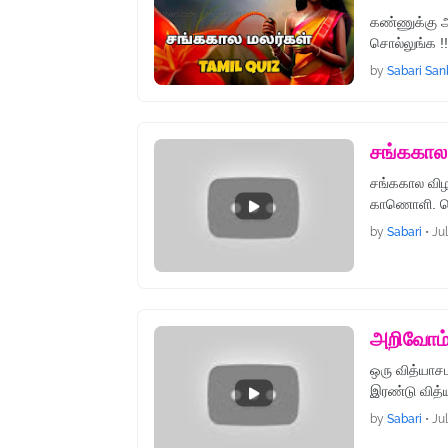
கண்ணுக்கு அ
சொல்லுங்க 
by
Sabari San
சங்ககால
சங்ககால விழ
காணொளி. கொ
by
Sabari
•
Ju
அறிவோம்
ஒரு வித்யாசம
இரண்டு வித்
by
Sabari
•
Ju