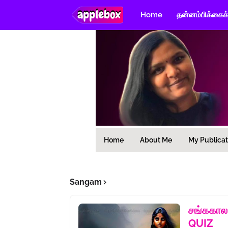
Home
தன்னம்பிக்கைக
Home
About Me
My Publicat
Sangam
சங்ககால 
QUIZ