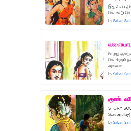
இது சிலப்பத
கொண்டு சொல
by
Sabari San
வளையாபத
வேற்று குல
கொள்ளும் நவ
அவளை…
by
Sabari San
குண்டலக
STORY SOURC
Screenplay) 
by
Sabari San