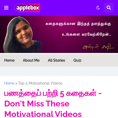
Home
About Me
All Stories
Quiz
Home
Top 5 Motivational Videos
பணத்தைப் பற்றி 5 கதைகள் -
Don't Miss These
Motivational Videos