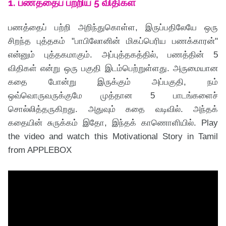
1. பணத்தைப் பற்றிய 5 விதிகள்
பணத்தைப் பற்றி அறிந்துகொள்ள, இருப்பதிலேயே ஒரு
சிறந்த புத்தகம் "பாபிலோனின் மிகப்பெரிய பணக்காரன்"
என்னும் புத்தகமாகும். அப்புத்தகத்தில், பணத்தின் 5
விதிகள் என்று ஒரு பகுதி இடம்பெற்றுள்ளது. அருமையான
கதை போன்று இருக்கும் அப்பகுதி, நம்
ஒவ்வொருவருக்குமே முத்தான 5 பாடங்களைச்
சொல்லித்தருகிறது. அதுவும் கதை வடிவில். அந்தக்
கதையின் சுருக்கம் இதோ, இந்தக் காணொளியில். Play
the video and watch this Motivational Story in Tamil
from APPLEBOX