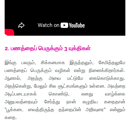
2. பணத்தைப் பெருக்கும் 3 யுக்திகள்
இங்கு பலரும், சிக்கனமாக இருத்தலும், சேமித்தலுமே
பணத்தைப் பெருக்கும் வழிகள் என்று நினைக்கிறார்கள்.
ஆனால், அதற்கு அவை மட்டுமே கைகொடுக்காது.
அதற்கென்று, மேலும் சில சூட்சமங்களும் உள்ளன. அவற்றை
அடிப்படையாகக் கொண்டு, எனது வாழ்க்கை
அனுபவத்தையும் சேர்த்து நான் எழுதிய கதைதான்
"பூக்கடை வைத்திருந்த தந்தையின் அறிவுரை" என்னும்
கதை.