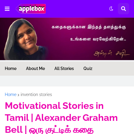
Home
About Me
All Stories
Quiz
Home
invention stories
Motivational Stories in
Tamil | Alexander Graham
Bell | ஒரு குட்டிக் கதை